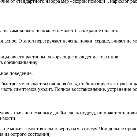
чие от стандартного набора мер «скорой помощи», нарколог раб
ства самовольно нельзя. Это может быть крайне опасно.
пасное. Этанол перегружает печень, почки, сердце, влияет на м
ицы ввести растворы, ускоряющие выведение токсинов;
ть обезвоживание;
вное поведение.
быстро: уменьшается головная боль, стабилизируются пульс и д
 часть симптомов уходит. Полное восстановление, устранение ос
еловек пьет по нескольку дней-недель подряд, не может останов
симости.
я, не может самостоятельно вернуться в норму. Чем дольше прод
а из острого состояния).