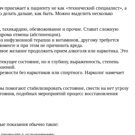
ч приезжает к пациенту не как «технический специалист», а
о делать дальше, как быть. Можно выделить несколько
, тахикардию, обезвоживание и прочие. Ставит сложную
ндрома отмены (абстиненции).
но инфузионной терапии и витаминов, другому требуется
моменте и при этом не причинить вреда.
ивое желание продолжить прием алкоголя или наркотика. Это
текущее состояние, но и глубину, выраженность, степень
ожнений.
 трезвости без наркотиков или спиртного. Нарколог намечает
ы помогают стабилизировать состояние, свести на нет угрозу
остояния, подобных мероприятий процесс восстановления
ые показания обычно такие:
о приводят к осложнениям;