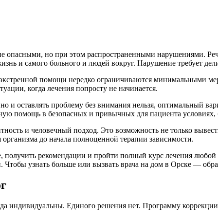
е опасными, но при этом распространенными нарушениями. Речь 
изнь и самого больного и людей вокруг. Нарушение требует дел
ды экстренной помощи нередко ограничиваются минимальными ме
туации, когда лечения попросту не начинается.
 но и оставлять проблему без внимания нельзя, оптимальный вар
ную помощь в безопасных и привычных для пациента условиях, 
тность и человечный подход. Это возможность не только вывести
 организма до начала полноценной терапии зависимости.
ие, получить рекомендации и пройти полный курс лечения любой
тобы узнать больше или вызвать врача на дом в Орске — обрати
ог
 индивидуальны. Единого решения нет. Программу коррекции до