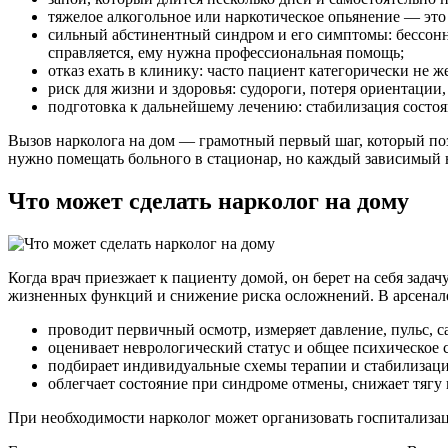
тяжелое алкогольное или наркотическое опьянение — это 
сильный абстинентный синдром и его симптомы: бессонни
справляется, ему нужна профессиональная помощь;
отказ ехать в клинику: часто пациент категорически не ж
риск для жизни и здоровья: судороги, потеря ориентации
подготовка к дальнейшему лечению: стабилизация состоян
Вызов нарколога на дом — грамотный первый шаг, который позв
нужно помещать больного в стационар, но каждый зависимый 
Что может сделать нарколог на дому
Когда врач приезжает к пациенту домой, он берет на себя зад
жизненных функций и снижение риска осложнений. В арсенале
проводит первичный осмотр, измеряет давление, пульс, 
оценивает неврологический статус и общее психическое 
подбирает индивидуальные схемы терапии и стабилизации
облегчает состояние при синдроме отмены, снижает тягу
При необходимости нарколог может организовать госпитализац