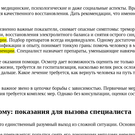
 медицинские, психологические и даже социальные аспекты. Вра
ся качественного восстановления. Дать рекомендации, что именн
жизненно важные показатели, снимает опасные симптомы: тремор
и, восстановления электролитного баланса и снятия острого си
ции
. Подбор препаратов всегда индивидуален. Одному достаточ
лификации и опыту, понимает тонкую грань: помочь человеку в 
иненции
. Специалист назначает препараты, уменьшающие навязч
ле оказания помощи. Осмотр дает возможность оценить не только 
 жизни, требуется ли госпитализация, насколько велик риск осл
ь дальше. Какое лечение требуется, как вернуть человека на путь
о важное звено в цепочке борьбы с зависимостью. Первичные мер
ния требуется комплекс мер. Однако без консультации, оценки с
ому: показания для вызова специалиста
это единственный разумный выход из сложной ситуации. Основн
 не прерывается: попытки снять его домашними методами нередк