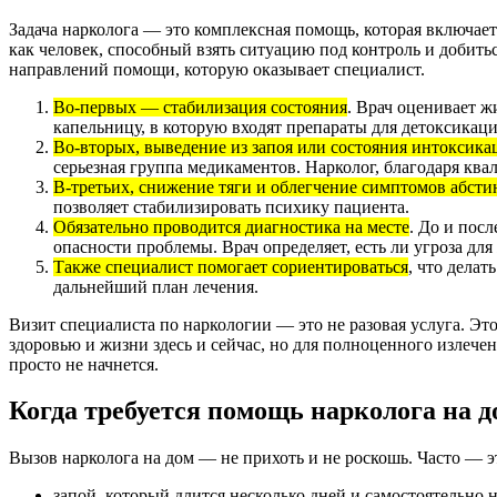
Задача нарколога — это комплексная помощь, которая включает
как человек, способный взять ситуацию под контроль и добить
направлений помощи, которую оказывает специалист.
Во-первых — стабилизация состояния
. Врач оценивает 
капельницу, в которую входят препараты для детоксикаци
Во-вторых, выведение из запоя или состояния интоксика
серьезная группа медикаментов. Нарколог, благодаря ква
В-третьих, снижение тяги и облегчение симптомов абст
позволяет стабилизировать психику пациента.
Обязательно проводится диагностика на месте
. До и пос
опасности проблемы. Врач определяет, есть ли угроза для
Также специалист помогает сориентироваться
, что делат
дальнейший план лечения.
Визит специалиста по наркологии — это не разовая услуга. Эт
здоровью и жизни здесь и сейчас, но для полноценного излече
просто не начнется.
Когда требуется помощь нарколога на д
Вызов нарколога на дом — не прихоть и не роскошь. Часто — 
запой, который длится несколько дней и самостоятельно