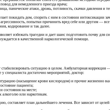
повод для немедленного приезда врача;
ца, панические атаки, дрожь, потливость, скачки давления и те
елает покидать дом, спорить с ним в состоянии интоксикации зач
, агрессивность, попытки причинить вред себе или другим — вс
ия, кодирование и так далее.
оляет избежать трагедии и дает шанс подготовить почву для си
нуждается в качественной наркологической помощи.
ачу стабилизировать ситуацию в целом. Амбулаторная коррекция 
 у специалиста достаточно мероприятий, доктор:
сатурацию (насыщение крови кислородом) и прочие жизненно ва
состояние пациента;
 состояния на месте;
 к алкоголю или наркотикам.
ию, составляет план дальнейшего лечения. Все зависит от целей