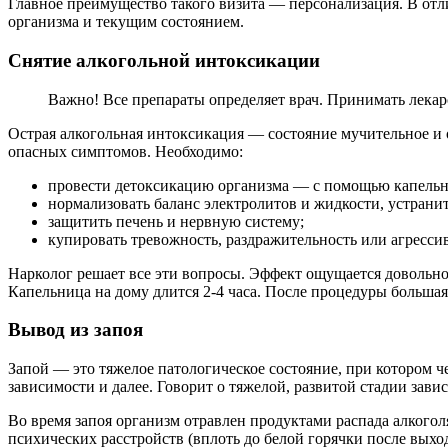
Главное преимущество такого визита — персонализация. В отли
организма и текущим состоянием.
Снятие алкогольной интоксикации
Важно! Все препараты определяет врач. Принимать лекар
Острая алкогольная интоксикация — состояние мучительное и о
опасных симптомов. Необходимо:
провести детоксикацию организма — с помощью капельн
нормализовать баланс электролитов и жидкости, устрани
защитить печень и нервную систему;
купировать тревожность, раздражительность или агресси
Нарколог решает все эти вопросы. Эффект ощущается довольно 
Капельница на дому длится 2-4 часа. После процедуры большая
Вывод из запоя
Запой — это тяжелое патологическое состояние, при котором ч
зависимости и далее. Говорит о тяжелой, развитой стадии зави
Во время запоя организм отравлен продуктами распада алкогол
психических расстройств (вплоть до белой горячки после выход